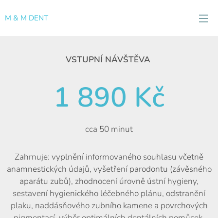
M & M DENT
VSTUPNÍ NÁVŠTĚVA
1 890 Kč
cca 50 minut
Zahrnuje: vyplnění informovaného souhlasu včetně
anamnestických údajů, vyšetření parodontu (závěsného
aparátu zubů), zhodnocení úrovně ústní hygieny,
sestavení hygienického léčebného plánu, odstranění
plaku, naddásňového zubního kamene a povrchových
pigmentací, výběr optimálních dentálních pomůcek,